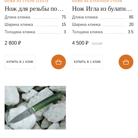
НОЖИ ИЗ СТАЛИ 110Х18
НОЖИ ИЗ БУЛАТНОЙ СТАЛИ
Нож для резьбы по
Нож Игла из булатной
дереву из стали
стали
Длина клинка
75
Длина клинка
85
95Х18
Ширина клинка
15
Ширина клинка
20
Толщина клинка
3
Толщина клинка
3.5
2 800
₽
4 500
₽
5500₽
КУПИТЬ В 1 КЛИК
КУПИТЬ В 1 КЛИК