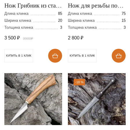
Нож Грибник из стали
Нож для резьбы по
110Х18
дереву из стали
Длина клинка
85
Длина клинка
75
Ширина клинка
20
110Х18
Ширина клинка
15
Толщина клинка
3
Толщина клинка
3
3 500
₽
2 800
₽
3900₽
КУПИТЬ В 1 КЛИК
КУПИТЬ В 1 КЛИК
-18 %