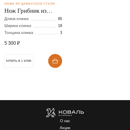
НОЖИ ИЗ ДАМАССКОЙ СТАЛИ
Нож Грибник из
дамасской стали
Длина клинка
85
Ширина клинка
18
Толщина клинка
3
5 300
₽
КУПИТЬ В 1 КЛИК
О нас
Акции