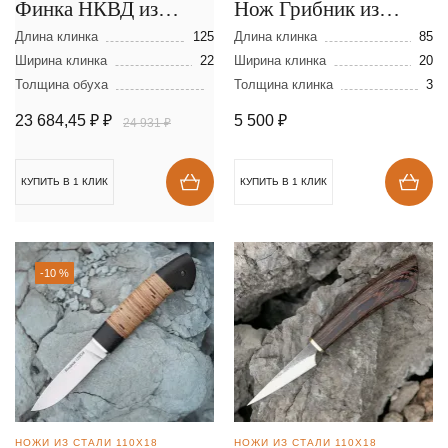
Финка НКВД из
Нож Грибник из
ламинированной
булатной стали
Длина клинка
125
Длина клинка
85
стали
Ширина клинка
22
Ширина клинка
20
Толщина обуха
Толщина клинка
3
23 684,45 ₽
₽
5 500
₽
24 931 ₽
КУПИТЬ В 1 КЛИК
КУПИТЬ В 1 КЛИК
-10 %
НОЖИ ИЗ СТАЛИ 110Х18
НОЖИ ИЗ СТАЛИ 110Х18