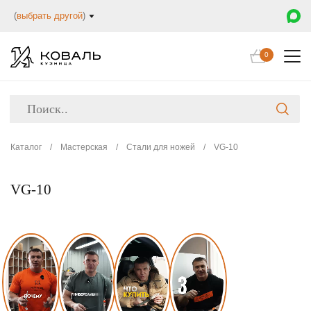
(
выбрать другой
)
0
Каталог
/
Мастерская
/
Стали для ножей
/
VG-10
VG-10