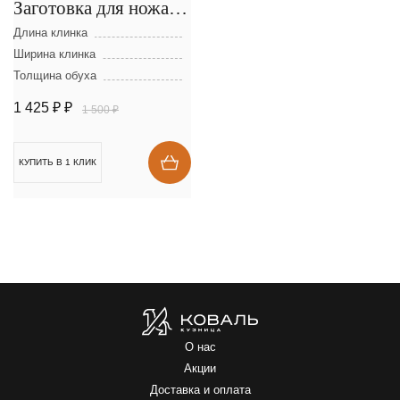
Заготовка для ножа из
стали D-2 размеры:
Длина клинка
300х40х2,5 мм
Ширина клинка
Толщина обуха
1 425 ₽
₽
1 500 ₽
КУПИТЬ В 1 КЛИК
О нас
Акции
Доставка и оплата