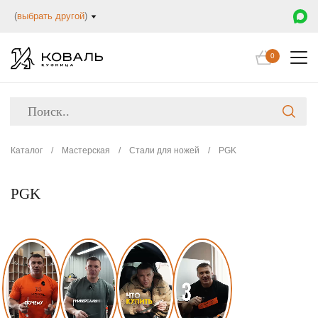
(
выбрать другой
)
0
Каталог
/
Мастерская
/
Стали для ножей
/
PGK
PGK