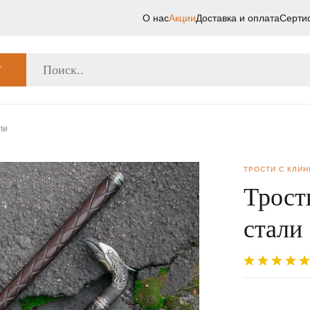
О нас
Акции
Доставка и оплата
Серти
Г
ли
ТРОСТИ С КЛИ
Трост
стали