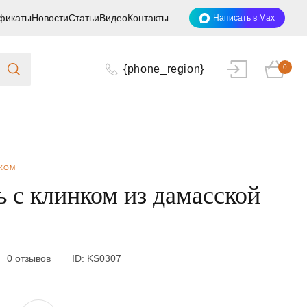
фикаты
Новости
Статьи
Видео
Контакты
Написать в Max
{phone_region}
0
НКОМ
ь с клинком из дамасской
0 отзывов
ID:
KS0307