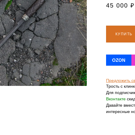
45 000
₽
КУПИТЬ
OZON
Предложить с
Трость с клинк
Для подписчи
Вконтакте
ски
Давайте вмес
интересные н