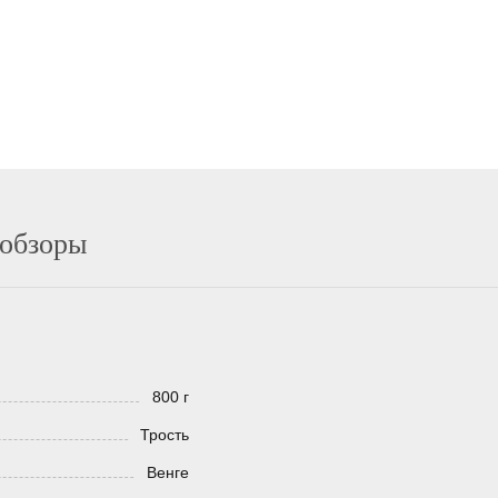
 обзоры
800 г
Трость
Венге