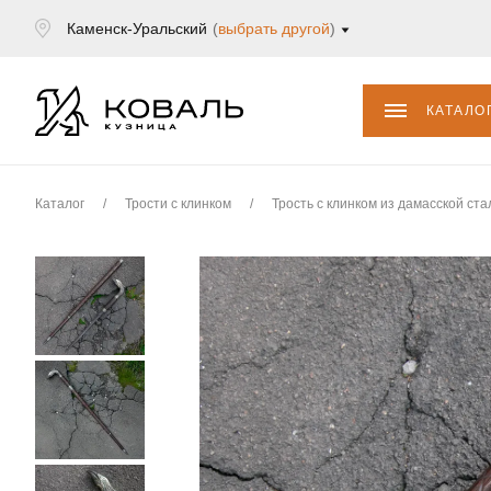
Каменск-Уральский
(
выбрать другой
)
КАТАЛО
Каталог
/
Трости с клинком
/
Трость с клинком из дамасской ста