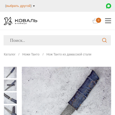
(
выбрать другой
)
0
Каталог
/
Ножи Танто
/
Нож Танто из дамасской стали