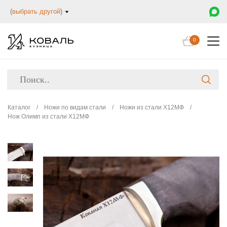
(
выбрать другой
)
0
Каталог
/
Ножи по видам стали
/
Ножи из стали Х12МФ
/
Нож Олимп из стали Х12МФ