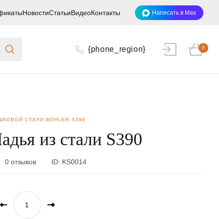
фикаты
Новости
Статьи
Видео
Контакты
Написать в Max
{phone_region}
0
ШКОВОЙ СТАЛИ BOHLER S390
адья из стали S390
0 отзывов
ID:
KS0014