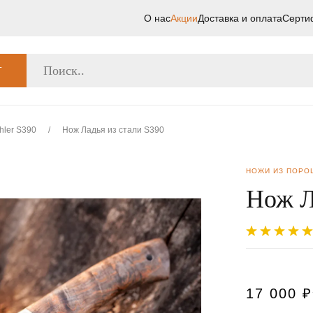
О нас
Акции
Доставка и оплата
Серти
Г
hler S390
/
Нож Ладья из стали S390
НОЖИ ИЗ ПОРО
Нож Л
17 000
₽