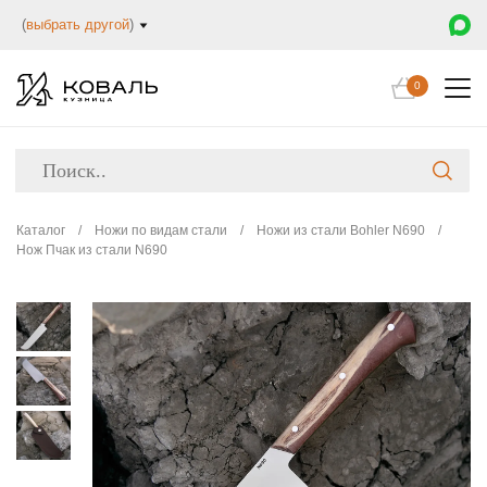
(
выбрать другой
)
0
Каталог
/
Ножи по видам стали
/
Ножи из стали Bohler N690
/
Нож Пчак из стали N690