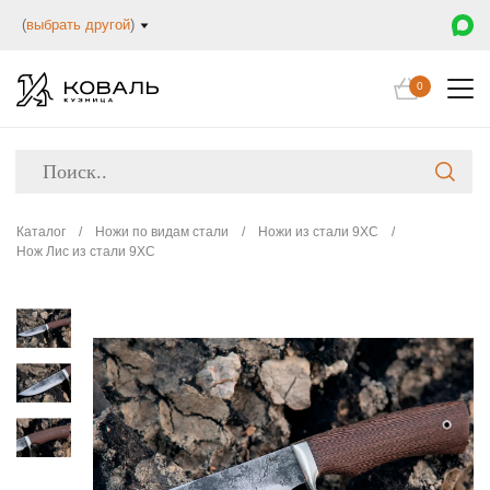
(
выбрать другой
)
0
Каталог
/
Ножи по видам стали
/
Ножи из стали 9ХС
/
Нож Лис из стали 9ХС