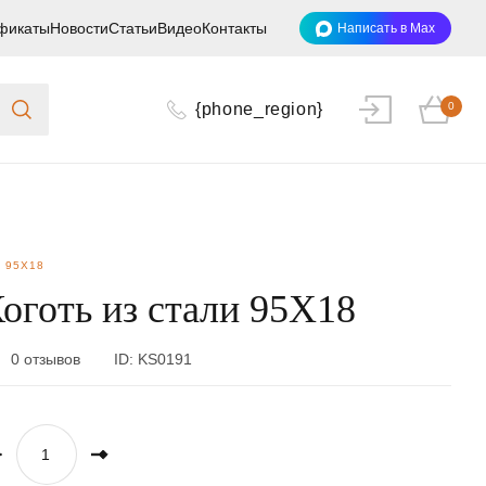
фикаты
Новости
Статьи
Видео
Контакты
Написать в Max
{phone_region}
0
 95Х18
оготь из стали 95Х18
0 отзывов
ID:
KS0191