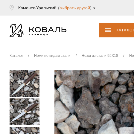
Каменск-Уральский
(
выбрать другой
)
КАТАЛО
Каталог
/
Ножи по видам стали
/
Ножи из стали 95Х18
/
Но