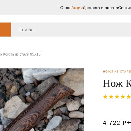
О нас
Акции
Доставка и оплата
Серти
Г
ж Коготь из стали 95Х18
НОЖИ ИЗ СТАЛИ
Нож К
4 722
₽