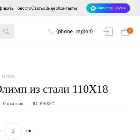
фикаты
Новости
Статьи
Видео
Контакты
Написать в Max
{phone_region}
0
 110Х18
лимп из стали 110Х18
0 отзывов
ID:
KS0321