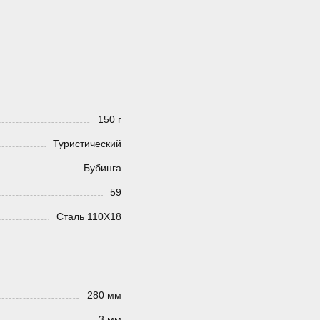
150 г
Туристический
Бубинга
59
Сталь 110Х18
280 мм
3 мм