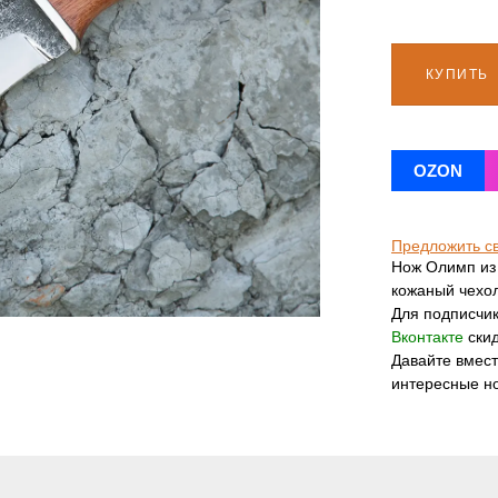
КУПИТЬ
OZON
Предложить с
Нож Олимп из 
кожаный чехол
Для подписчи
Вконтакте
скид
Давайте вмес
интересные н