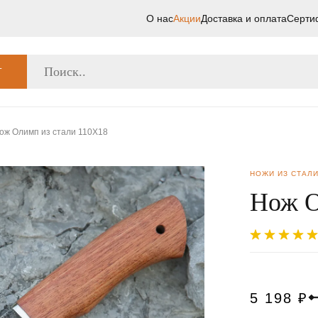
О нас
Акции
Доставка и оплата
Серти
Г
ож Олимп из стали 110Х18
НОЖИ ИЗ СТАЛИ
Нож О
5 198
₽