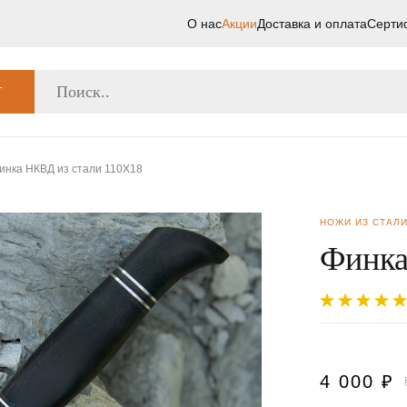
О нас
Акции
Доставка и оплата
Серти
Г
инка НКВД из стали 110Х18
НОЖИ ИЗ СТАЛИ
Финка
4 000
₽