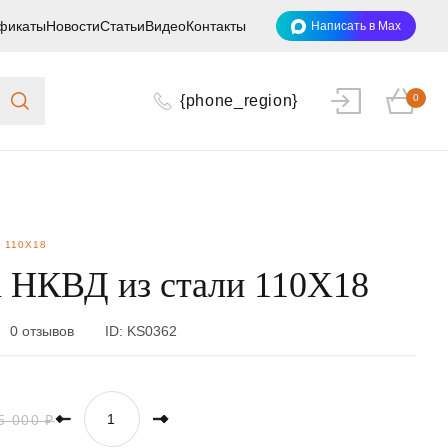
фикаты
Новости
Статьи
Видео
Контакты
Написать в Max
{phone_region}
0
 110Х18
 НКВД из стали 110Х18
0 отзывов
ID:
KS0362
5 000 ₽