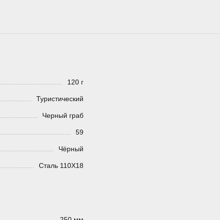
120 г
Туристический
Черный граб
59
Чёрный
Сталь 110Х18
250 мм