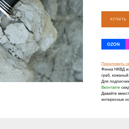
КУПИТЬ
OZON
Предложить с
Финка НКВД из
граб, кожаный
Для подписчи
Вконтакте
ски
Давайте вмес
интересные н