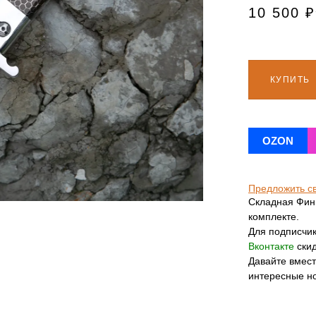
10 500
₽
КУПИТЬ
OZON
Предложить с
Складная Финк
комплекте.
Для подписчи
Вконтакте
скид
Давайте вмес
интересные н