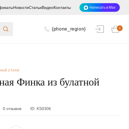
фикаты
Новости
Статьи
Видео
Контакты
Написать в Max
{phone_region}
0
ТНОЙ СТАЛИ
ная Финка из булатной
0 отзывов
ID:
KS0306