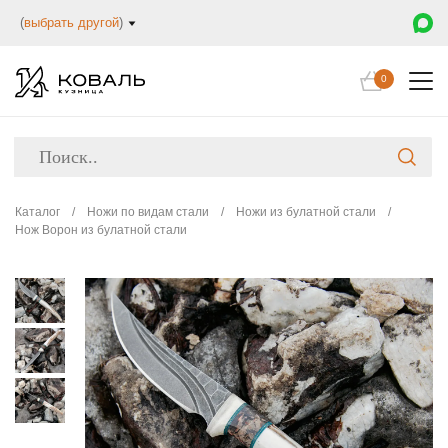
(
выбрать другой
)
0
Каталог
/
Ножи по видам стали
/
Ножи из булатной стали
/
Нож Ворон из булатной стали