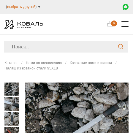
(
выбрать другой
)
0
Каталог
/
Ножи по назначению
/
Казахские ножи и шашки
/
Палаш из кованой стали 95Х18