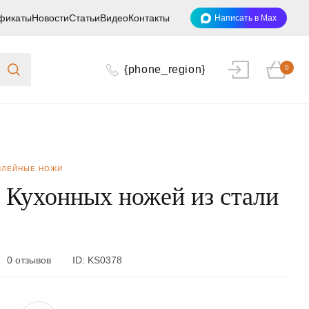
фикаты
Новости
Статьи
Видео
Контакты
Написать в Max
{phone_region}
0
ИЛЕЙНЫЕ НОЖИ
 Кухонных ножей из стали
0 отзывов
ID:
KS0378