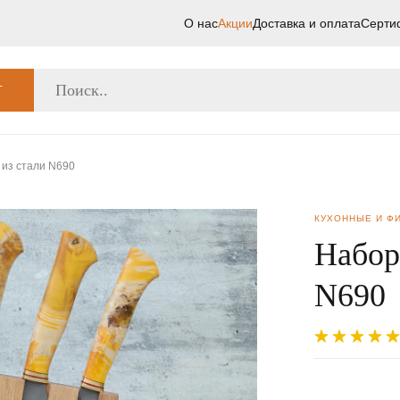
О нас
Акции
Доставка и оплата
Серти
Г
 из стали N690
КУХОННЫЕ И Ф
Набор
N690