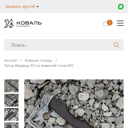
(
выбрать другой
)
0
Каталог
/
Кованые топоры
/
Топор Медведь Х/О из кованной стали 9ХС