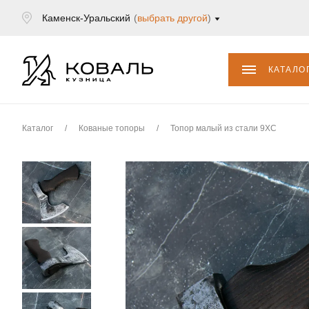
Каменск-Уральский
(
выбрать другой
)
КАТАЛО
Каталог
/
Кованые топоры
/
Топор малый из стали 9ХС