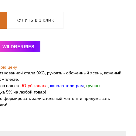
КУПИТЬ В 1 КЛИК
WILDBERRIES
вою цену
з кованной стали 9ХС, рукоять - обоженный ясень, кожаный
комплекте.
ков нашего
Ютуб канала
,
канала телеграм
,
группы
ка 5% на любой товар!
те формировать зажигательный контент и придумывать
ожи!