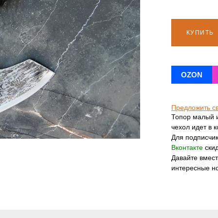
КУПИТЬ
OZON
Предложить с
Топор малый и
чехол идет в 
Для подписчи
Вконтакте
скид
Давайте вмес
интересные н