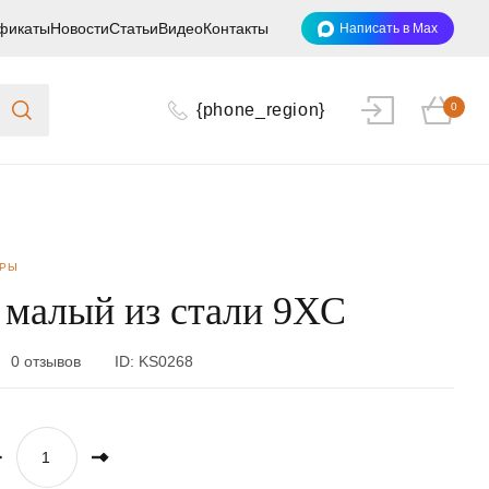
фикаты
Новости
Статьи
Видео
Контакты
Написать в Max
{phone_region}
0
ОРЫ
 малый из стали 9ХС
0 отзывов
ID:
KS0268