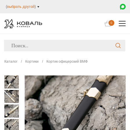
(
выбрать другой
)
0
Каталог
/
Кортики
/
Кортик офицерский ВМФ