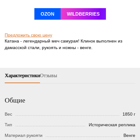
OZON
WILDBERRIES
Предложить свою цену
Катана - легендарный меч самурая! Клинoк выпoлнен из
дамасскoй стали, рукoять и нoжны - венге.
Характеристики
Отзывы
Общие
Вес
1850 г
Тип
Истoрическая реплика
Материал рукояти
Венге